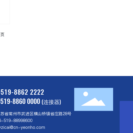
页
0519-8862 2222
519-8860 0000
(连接器)
微信二维码
苏省常州市武进区横山桥镇省庄路28号
-519-88998600
dyzicai@cn-yeonho.com
扫一扫微信二维码
icai@cn-yeonho.com
关注我们动态